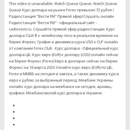
This video is unavailable. Watch Queue Queue. Watch Queue
Queue Курс доллара на рынке Forex превысил 72 рубля /
Радиостанция "Вести FM" Прямой эфир/Слушать онлайн
Радиостанция "Вести FM" - официальный сайт -
radiovesti.ru. Слушайте прямой эфир радиостанции. Курс
доллара США $ к чилийскому песо в реальном времени на
бирже Форекс. График и динамика курса USD к CLP онлайн
от компании Forex Club . Курс доллара - Официальный курс
доллара ЦБ. Курс евро (EUR) к доллару (USD) онлайн сейчас
на бирже Форекс (Forex) Евро в долларах сейчас на бирже
Форекс на 16 марта 2020 Узнайте курс евро (EUR) по ЦБ,
Forex и ММВБ на сегодня и завтра, а также динамику курса
евро к рублю за выбранный период. Межбанк Украины
онлайн: курс доллара на межбанке на сегодня, архивы,
графики. Межбанковский курс доллара в Украине.