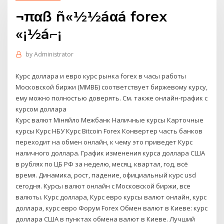
¬παß ñ«½½áαá forex
«¡½á⌐¡
by
Administrator
Курс доллара и евро курс рынка forex в часы работы
Московской биржи (ММВБ) соответствует биржевому курсу,
ему можно полностью доверять. См. также онлайн-график с
курсом доллара
Курс валют Міняйло Межбанк Наличные курсы Карточные
курсы Курс НБУ Курс Bitcoin Forex Конвертер часть банков
переходит на обмен онлайн, к чему это приведет Курс
наличного доллара. График изменения курса доллара США
в рублях по ЦБ РФ за неделю, месяц, квартал, год, всё
время. Динамика, рост, падение, официальный курс usd
сегодня. Курсы валют онлайн с Московской биржи, все
валюты. Курс доллара, Курс евро курсы валют онлайн, курс
доллара, курс евро Форум Forex Обмен валют в Киеве: курс
доллара США в пунктах обмена валют в Киеве. Лучший